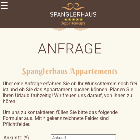
☰
×
SPANGLERHAUS
Sommer
Winter
APPARTEMENTS
ANFRAGE
Sonnenwohnung
Zirmnest
UMGEBUNG
Spanglerhaus Appartements
IMPRESSIONEN
KONTAKT
Über eine Anfrage erfahren Sie ob Ihr Wunschtermin noch frei
Anfrage
ist und ob Sie das Appartament buchen können. Planen Sie
Ihren Urlaub frühzeitig! Wir freuen uns darauf, von Ihnen zu
IT
hören.
DE
EN
Um uns zu kontaktieren füllen Sie bitte das folgende
Formular aus. Mit * gekennzeichnete Felder sind
Pflichtfelder.
Ankunft: (*)